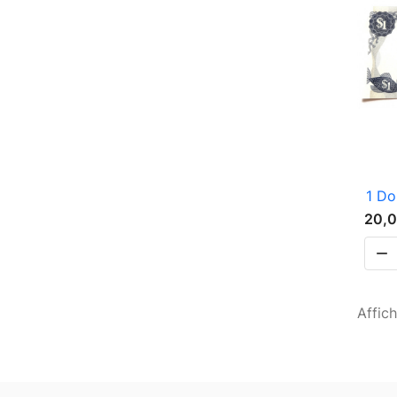
1 Do
20,0

Affich