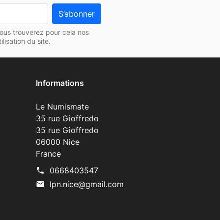
ous trouverez pour cela nos
lisation du site.
Informations
Le Numismate
35 rue Gioffredo
35 rue Gioffredo
06000 Nice
France
0668403547
phone
lpn.nice@gmail.com
mail