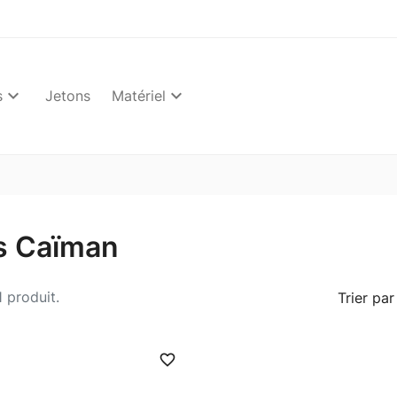
s
Jetons
Matériel
es Caïman
 1 produit.
Trier par 
favorite_border