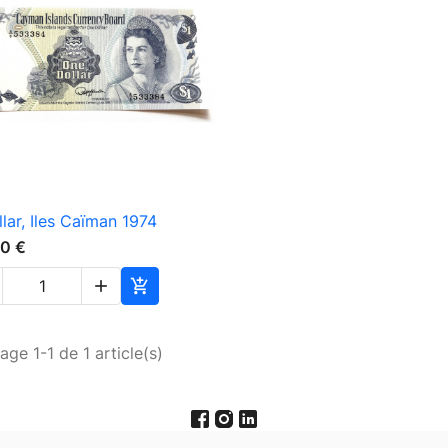

Aperçu rapide
llar, Iles Caïman 1974
0 €


age 1-1 de 1 article(s)