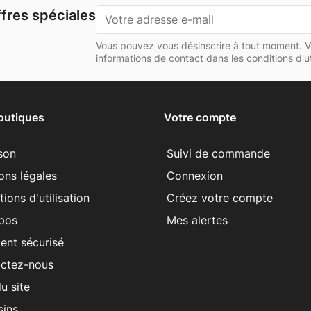
fres spéciales
Vous pouvez vous désinscrire à tout moment. V
informations de contact dans les conditions d'uti
outiques
Votre compte
ison
Suivi de commande
ons légales
Connexion
ions d'utilisation
Créez votre compte
pos
Mes alertes
ent sécurisé
ctez-nous
u site
ins