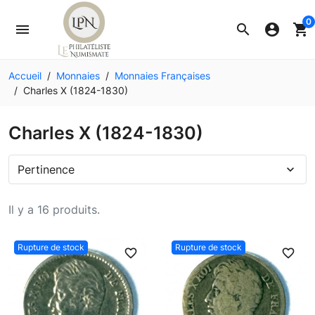
0
menu
search
account_circle
shopping_cart
Accueil
Monnaies
Monnaies Françaises
Charles X (1824-1830)
Charles X (1824-1830)
Pertinence
expand_more
Il y a 16 produits.
Rupture de stock
Rupture de stock
favorite_border
favorite_border