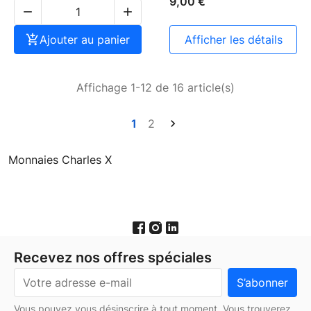
9,00 €



Ajouter au panier
afficher les détails
Affichage 1-12 de 16 article(s)
1
2

Monnaies Charles X
Recevez nos offres spéciales
Vous pouvez vous désinscrire à tout moment. Vous trouverez