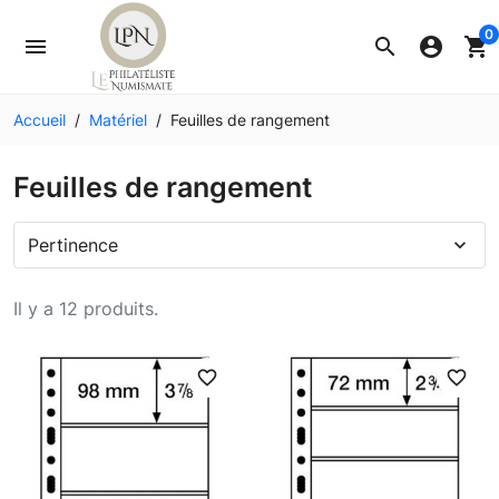
0
menu
search
account_circle
shopping_cart
Accueil
Matériel
Feuilles de rangement
Feuilles de rangement
Pertinence
expand_more
Il y a 12 produits.
favorite_border
favorite_border