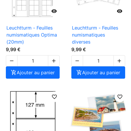


Leuchtturm - Feuilles
Leuchtturm - Feuilles
numismatiques Optima
numismatiques
(20mm)
diverses
9,99 €
9,99 €





Ajouter au panier

Ajouter au panier
favorite_border
favorite_border