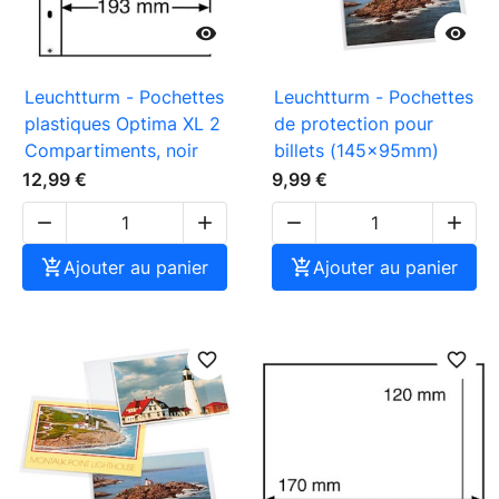


Leuchtturm - Pochettes
Leuchtturm - Pochettes
plastiques Optima XL 2
de protection pour
Compartiments, noir
billets (145x95mm)
12,99 €
9,99 €





Ajouter au panier

Ajouter au panier
favorite_border
favorite_border