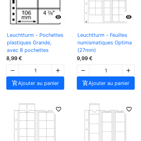


Leuchtturm - Pochettes
Leuchtturm - Feuilles
plastiques Grande,
numismatiques Optima
avec 8 pochettes
(27mm)
8,99 €
9,99 €





Ajouter au panier

Ajouter au panier
favorite_border
favorite_border