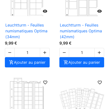


Leuchtturm - Feuilles
Leuchtturm - Feuilles
numismatiques Optima
numismatiques Optima
(34mm)
(42mm)
9,99 €
9,99 €





Ajouter au panier

Ajouter au panier
favorite_border
favorite_border