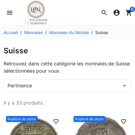
0
menu
search
account_circle
shopping_cart
Accueil
Monnaies
Monnaies du Monde
Suisse
Suisse
Retrouvez dans cette catégorie les monnaies de Suisse
sélectionnées pour vous
Pertinence
expand_more
Il y a 33 produits.
Rupture de stock
Rupture de stock
favorite_border
favorite_border