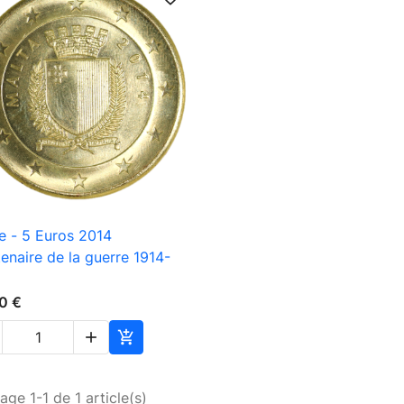

Aperçu rapide
e - 5 Euros 2014
enaire de la guerre 1914-
0 €


age 1-1 de 1 article(s)