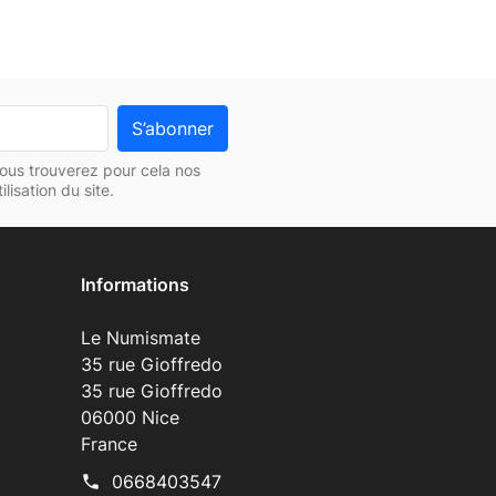
ous trouverez pour cela nos
lisation du site.
Informations
Le Numismate
35 rue Gioffredo
35 rue Gioffredo
06000 Nice
France
0668403547
phone