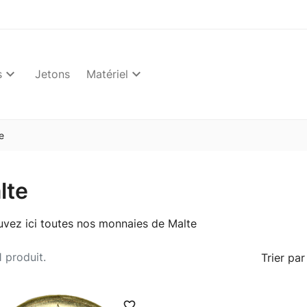
s
Jetons
Matériel
e
lte
uvez ici toutes nos monnaies de Malte
 1 produit.
Trier par 
favorite_border