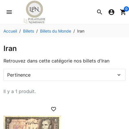
0
menu
search
account_circle
shopping_cart
Accueil
Billets
Billets du Monde
Iran
Iran
Retrouvez dans cette catégorie nos billets d'Iran
Pertinence
expand_more
Il y a 1 produit.
favorite_border