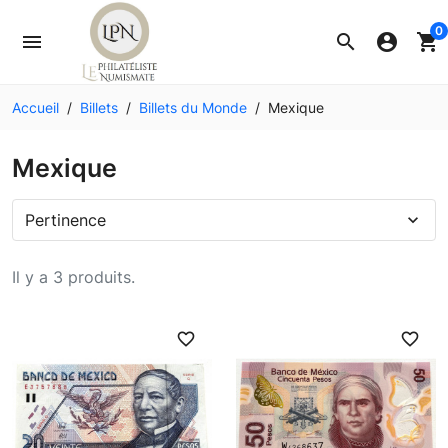
0
menu
search
account_circle
shopping_cart
Accueil
Billets
Billets du Monde
Mexique
Mexique
Pertinence
expand_more
Il y a 3 produits.
favorite_border
favorite_border