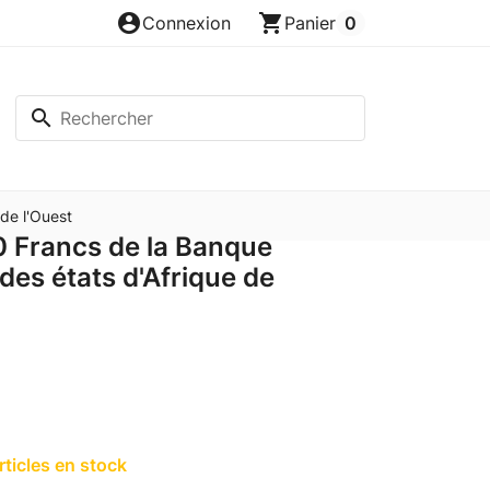
account_circle
shopping_cart
Connexion
Panier
0
search
 de l'Ouest
00 Francs de la Banque
des états d'Afrique de
rticles en stock