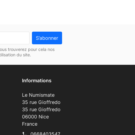
ous trouverez pour cela nos
lisation du site.
Informations
Le Numismate
35 rue Gioffredo
35 rue Gioffredo
06000 Nice
France
0668403547
phone