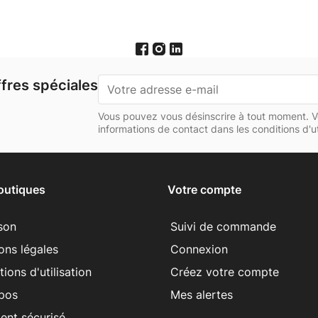
fres spéciales
Vous pouvez vous désinscrire à tout moment. V
informations de contact dans les conditions d'uti
outiques
Votre compte
ison
Suivi de commande
ons légales
Connexion
ions d'utilisation
Créez votre compte
pos
Mes alertes
ent sécurisé