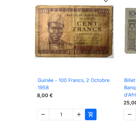

Aperçu rapide
Guinée - 100 Francs, 2 Octobre
Bille
1958
Banq
d'Afr
8,00 €
25,0



