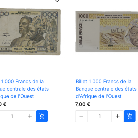

Aperçu rapide

Aperçu rapide
t 1 000 Francs de la
Billet 1 000 Francs de la
ue centrale des états
Banque centrale des états
ique de l'Ouest
d'Afrique de l'Ouest
0 €
7,00 €




