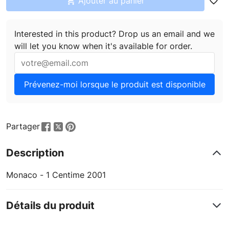

Ajouter au panier
favorite_border
Interested in this product? Drop us an email and we
will let you know when it's available for order.
Prévenez-moi lorsque le produit est disponible
Partager
Description
Monaco - 1 Centime 2001
Détails du produit