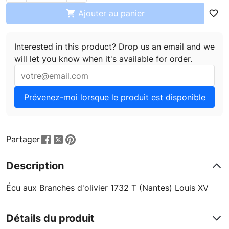

Ajouter au panier
favorite_border
Interested in this product? Drop us an email and we
will let you know when it's available for order.
Prévenez-moi lorsque le produit est disponible
Partager
Description
Écu aux Branches d'olivier 1732 T (Nantes) Louis XV
Détails du produit